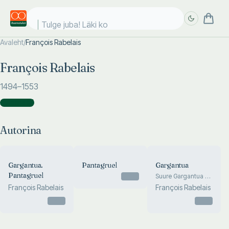
Tulge juba! Läki koo
Avaleht
/
François Rabelais
Täpsem
Täpsem
François Rabelais
otsing
otsing
1494
–1553
Autorina
(
3
)
Autorina
Gargantua.
Pantagruel
Gargantua
Pantagruel
Otsas
Suure Gargantua –
Pantagrueli isa –
François Rabelais
François Rabelais
ülikohutav elulugu,
Otsas
mis on ennemuiste
Otsas
sügav- ja
teravmõttelisusesse
kiindunud magister