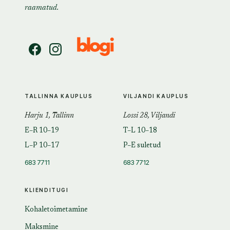
raamatud.
TALLINNA KAUPLUS
VILJANDI KAUPLUS
Harju 1, Tallinn
Lossi 28, Viljandi
E–R 10–19
T–L 10–18
L–P 10–17
P–E suletud
683 7711
683 7712
KLIENDITUGI
Kohaletoimetamine
Maksmine