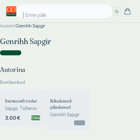
Enne päike
Avaleht
/
Genrihh Sapgir
Täpsem
Täpsem
Genrihh Sapgir
otsing
otsing
Autorina
(
4
)
Autorina
Eestikeelsed
Isemoodi vedur
Kikukesed-
pikukesed
Sapgir, Tsõferov
Genrihh Sapgir
3.00 €
Osta
Otsas