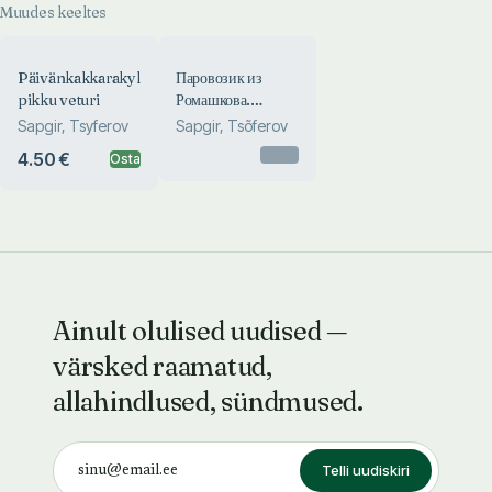
Muudes keeltes
Päivänkakkarakylän
Паровозик из
pikku veturi
Ромашкова.
Parovozik iz
Sapgir, Tsyferov
Sapgir, Tsõferov
Romaškova
Otsas
4.50 €
Osta
Ainult olulised uudised —
värsked raamatud,
allahindlused, sündmused.
Telli uudiskiri