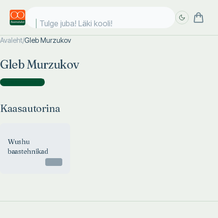
Tulge juba! Läki kooli!
Avaleht
/
Gleb Murzukov
Täpsem
Täpsem
Gleb Murzukov
otsing
otsing
Kaasautorina
(
1
)
Kaasautorina
Wushu
baastehnikad
Otsas