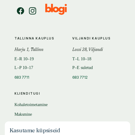
TALLINNA KAUPLUS
VILJANDI KAUPLUS
Harju 1, Tallinn
Lossi 28, Viljandi
E–R 10–19
T–L 10–18
L–P 10–17
P–E suletud
683 7711
683 7712
KLIENDITUGI
Kohaletoimetamine
Maksmine
Tagastamine
Kasutame küpsiseid
KKK