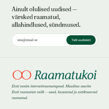
Ainult olulised uudised —
värsked raamatud,
allahindlused, sündmused.
Telli uudiskiri
Eesti vanim internetiraamatupood. Maailma suurim
Eesti raamatute valik — uued, kasutatud ja antikvaarsed
raamatud.