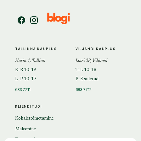
TALLINNA KAUPLUS
VILJANDI KAUPLUS
Harju 1, Tallinn
Lossi 28, Viljandi
E–R 10–19
T–L 10–18
L–P 10–17
P–E suletud
683 7711
683 7712
KLIENDITUGI
Kohaletoimetamine
Maksmine
Tagastamine