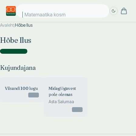
Matemaatika kosmo
Avaleht
/
Hõbe Ilus
Täpsem
Täpsem
Hõbe Ilus
otsing
otsing
Kujundajana
(
2
)
Kujundajana
Vilsandi 100 lugu
Midagi igavest
pole olemas
Otsas
Asta Salumaa
Otsas