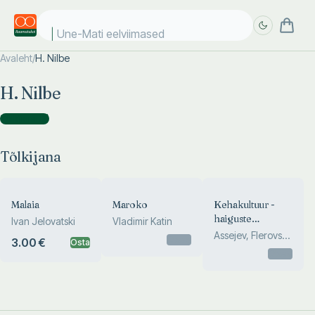
Une-Mati eelviimased
Avaleht
/
H. Nilbe
Täpsem
Täpsem
H. Nilbe
otsing
otsing
Tõlkijana
(
3
)
Tõlkijana
Malaia
Maroko
Kehakultuur -
haiguste
Ivan Jelovatski
Vladimir Katin
vaenlane
Assejev, Flerovski,
Otsas
3.00 €
Osta
Norkina
Otsas