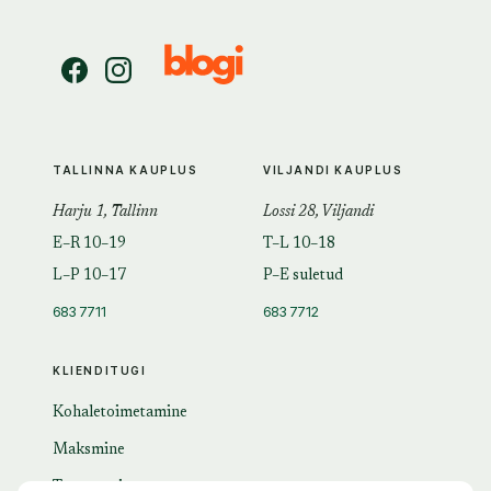
TALLINNA KAUPLUS
VILJANDI KAUPLUS
Harju 1, Tallinn
Lossi 28, Viljandi
E–R 10–19
T–L 10–18
L–P 10–17
P–E suletud
683 7711
683 7712
KLIENDITUGI
Kohaletoimetamine
Maksmine
Tagastamine