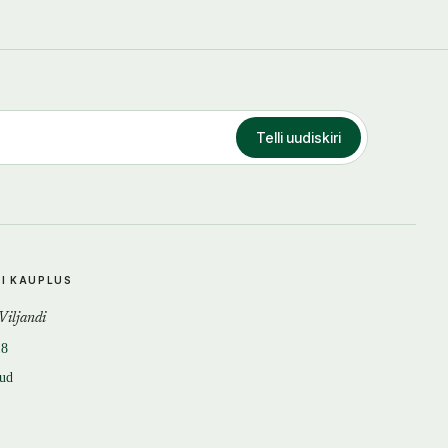
Telli uudiskiri
DI KAUPLUS
 Viljandi
18
tud