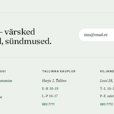
— värsked
d, sündmused.
TUGI
TALLINNA KAUPLUS
VILJAN
metamine
Harju 1, Tallinn
Lossi 28,
E–R 10–19
T–L 10–
L–P 10–17
P–E sule
ne
683 7711
683 7712