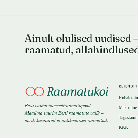
Ainult olulised uudised 
raamatud, allahindluse
KLIENDI
Kohaletoi
Eesti vanim internetiraamatupood.
Maksmine
Maailma suurim Eesti raamatute valik —
Tagastami
uued, kasutatud ja antikvaarsed raamatud.
KKK