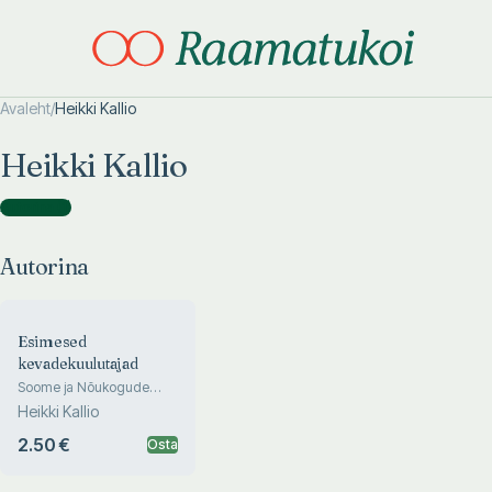
Avaleht
/
Heikki Kallio
Otsi täpsemalt
Otsi täpsemalt
Heikki Kallio
Autorina
(
1
)
Autorina
Esimesed
kevadekuulutajad
Soome ja Nõukogude
Eesti teadusliku koostöö
Heikki Kallio
algus pärast Teist
maailmasõda
2.50 €
Osta