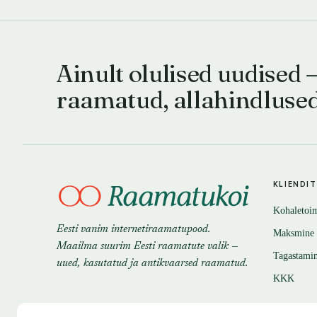
Ainult olulised uudised 
raamatud, allahindluse
KLIENDI
Kohaletoi
Eesti vanim internetiraamatupood.
Maksmine
Maailma suurim Eesti raamatute valik —
Tagastami
uued, kasutatud ja antikvaarsed raamatud.
KKK