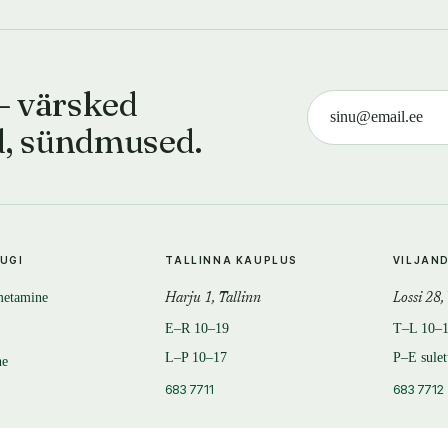
— värsked
d, sündmused.
TUGI
TALLINNA KAUPLUS
VILJAN
metamine
Harju 1, Tallinn
Lossi 28,
E–R 10–19
T–L 10–
L–P 10–17
P–E sule
ne
683 7711
683 7712