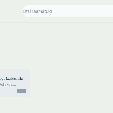
ga kaalust alla
Poljakov,
ar
Otsas