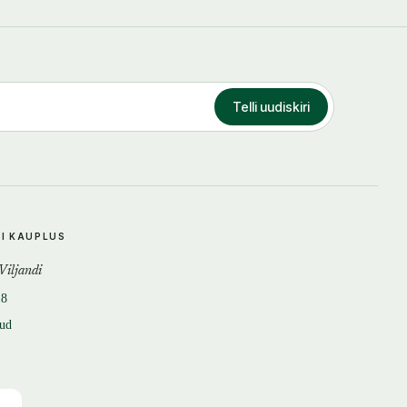
Telli uudiskiri
DI KAUPLUS
 Viljandi
18
tud