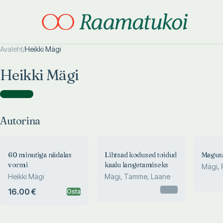
Avaleht
/
Heikki Mägi
Otsi täpsemalt
Otsi täpsemalt
Heikki Mägi
Autorina
(
3
)
Autorina
60 minutiga nädalas
Lihtsad kodused toidud
Magusa
vormi
kaalu langetamiseks
Mägi, 
Heikki Mägi
Mägi, Tamme, Laane
Kõivsa
Otsas
16.00 €
Osta