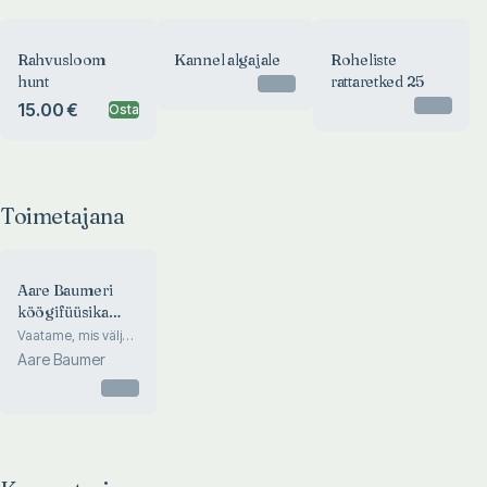
Rahvusloom
Kannel algajale
Roheliste
hunt
rattaretked 25
Otsas
Otsas
15.00 €
Osta
Toimetajana
Aare Baumeri
köögifüüsika
katsed
Vaatame, mis välja
tuleb!
Aare Baumer
Otsas