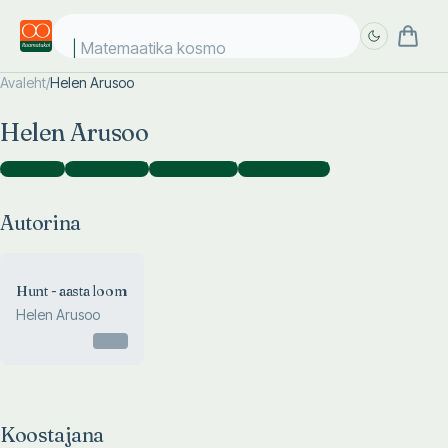
Matemaatika kosmos
Avaleht
/
Helen Arusoo
Täpsem
Täpsem
Helen Arusoo
otsing
otsing
Autorina
(
1
)
Koostajana
(
3
)
Toimetajana
(
1
)
Kaasautorina
(
1
)
Autorina
Hunt - aasta loom
Helen Arusoo
Otsas
Koostajana