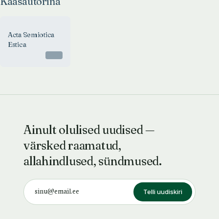
Kaasautorina
Acta Semiotica
Estica
Otsas
Ainult olulised uudised —
värsked raamatud,
allahindlused, sündmused.
Telli uudiskiri