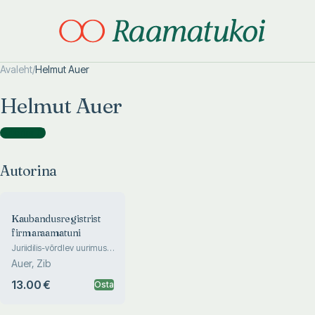
Avaleht
/
Helmut Auer
Otsi täpsemalt
Otsi täpsemalt
Helmut Auer
Autorina
(
1
)
Autorina
Kaubandusregistrist
firmaraamatuni
Juriidilis-võrdlev uurimus
rõhuasetusega
Auer, Zib
elektroonika
rakendamisele Austrias
13.00 €
Osta