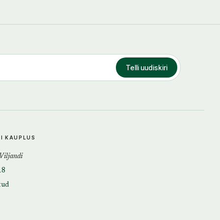
Telli uudiskiri
DI KAUPLUS
 Viljandi
18
tud