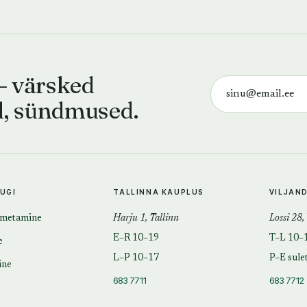
— värsked
d, sündmused.
TUGI
TALLINNA KAUPLUS
VILJAN
imetamine
Harju 1, Tallinn
Lossi 28,
E–R 10–19
T–L 10–
e
L–P 10–17
P–E sule
ine
683 7711
683 7712