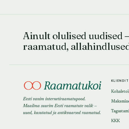
Ainult olulised uudised 
raamatud, allahindluse
KLIENDI
Kohaleto
Eesti vanim internetiraamatupood.
Maksmin
Maailma suurim Eesti raamatute valik —
Tagastam
uued, kasutatud ja antikvaarsed raamatud.
KKK