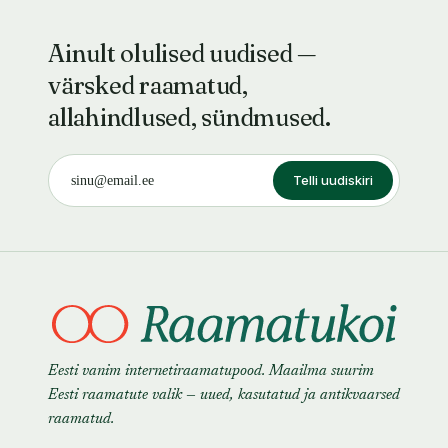
Ainult olulised uudised —
värsked raamatud,
allahindlused, sündmused.
Telli uudiskiri
Eesti vanim internetiraamatupood. Maailma suurim
Eesti raamatute valik — uued, kasutatud ja antikvaarsed
raamatud.