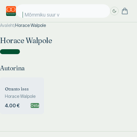
Mõmmiku suur vä
Avaleht
/
Horace Walpole
Täpsem
Täpsem
Horace Walpole
otsing
otsing
Autorina
(
1
)
Autorina
Otranto loss
Horace Walpole
4.00 €
Osta