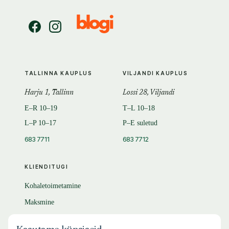
TALLINNA KAUPLUS
VILJANDI KAUPLUS
Harju 1, Tallinn
Lossi 28, Viljandi
E–R 10–19
T–L 10–18
L–P 10–17
P–E suletud
683 7711
683 7712
KLIENDITUGI
Kohaletoimetamine
Maksmine
Tagastamine