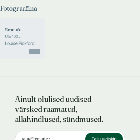
Fotograafina
Smuutid
Üle 100
suurepärase
Louise Pickford
segujoogi
hommikustest
Otsas
äratajatest
dessertsmuutideni
Ainult olulised uudised —
värsked raamatud,
allahindlused, sündmused.
Telli uudiskiri