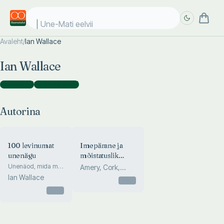
Une-Mati eelviima
Avaleht
/
Ian Wallace
Täpsem
Täpsem
Ian Wallace
otsing
otsing
Autorina
(
2
)
Fotograafina
(
1
)
Autorina
100 levinumat
Imepärane ja
unenägu
mõistatuslik
loodus
Unenäod, mida me
Amery, Cork,
kõik näeme, ja
Ian Wallace
Goaman, Hume,
Otsas
nende tähendus
McKerchar,...
Otsas