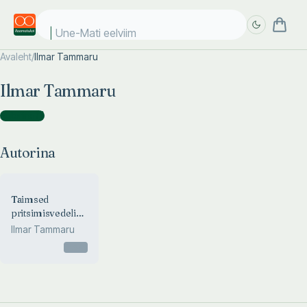
Une-Mati eelviima
Avaleht
/
Ilmar Tammaru
Täpsem
Täpsem
Ilmar Tammaru
otsing
otsing
Autorina
(
1
)
Autorina
Taimsed
pritsimisvedelikud
kahjurite ja
Ilmar Tammaru
haiguste tõrjeks
Otsas
koduaias