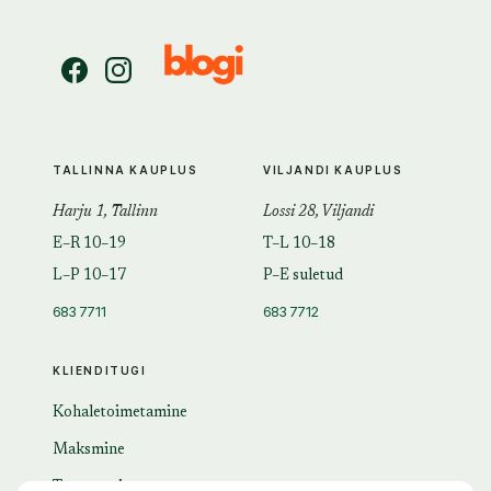
TALLINNA KAUPLUS
VILJANDI KAUPLUS
Harju 1, Tallinn
Lossi 28, Viljandi
E–R 10–19
T–L 10–18
L–P 10–17
P–E suletud
683 7711
683 7712
KLIENDITUGI
Kohaletoimetamine
Maksmine
Tagastamine