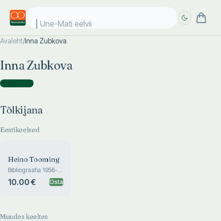
Une-Mati eelviim
Avaleht
/
Inna Zubkova
Täpsem
Täpsem
Inna Zubkova
otsing
otsing
Tõlkijana
(
1
)
Tõlkijana
Eestikeelsed
Heino Tooming
Bibliograafia 1956-
2007. Meenutused.
10.00 €
Osta
Bibliography 1956-
2007.
Reminiscences
Muudes keeltes