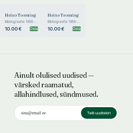
Heino Tooming
Heino Tooming
Bibliograafia 1956-
Bibliograafia 1956-
2007. Meenutused.
2007. Meenutused.
10.00 €
10.00 €
Osta
Osta
Bibliography 1956-
Bibliography 1956-
2007.
2007.
Reminiscences
Reminiscences
Ainult olulised uudised —
värsked raamatud,
allahindlused, sündmused.
Telli uudiskiri