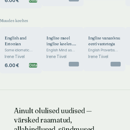
6.00 €
Osta
Muudes keeltes
English and
Inglise meel
Inglise vanasõnu
Estonian
inglise keeles.
eesti vastetega
Keelenäiteid
Some idiomatic
English Mind as
English Proverbs
differences
Revealed by the
Explained in
Irene Tiivel
Irene Tiivel
Irene Tiivel
Language
Estonian
Otsas
Otsas
6.00 €
Osta
Ainult olulised uudised —
värsked raamatud,
allahindlused, sündmused.