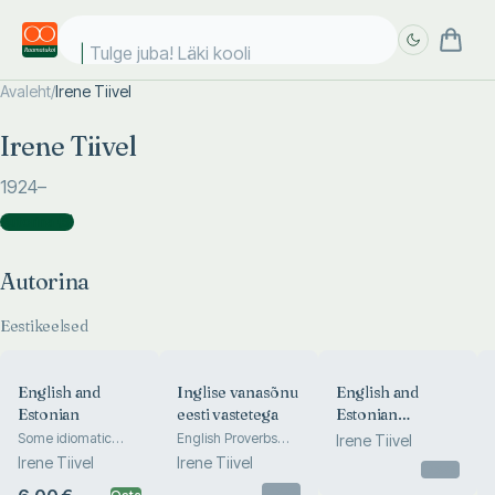
Tulge juba! Läki kooli!
Avaleht
/
Irene Tiivel
Täpsem
Täpsem
Irene Tiivel
otsing
otsing
1924
–
Autorina
(
5
)
Autorina
Eestikeelsed
English and
Inglise vanasõnu
English and
Estonian
eesti vastetega
Estonian
Prepositions and
Some idiomatic
English Proverbs
Irene Tiivel
differences
Explained in
Postpositional
Irene Tiivel
Irene Tiivel
Otsas
Estonian
Words
Otsas