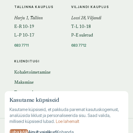
TALLINNA KAUPLUS
VILJANDI KAUPLUS
Harju 1, Tallinn
Lossi 28, Viljandi
E–R 10–19
T–L 10–18
L–P 10–17
P–E suletud
683 7711
683 7712
KLIENDITUGI
Kohaletoimetamine
Maksmine
Tagastamine
Kasutame küpsiseid
KKK
Kasutame küpsiseid, et pakkuda paremat kasutuskogemust,
analüüsida liiklust ja personaliseerida sisu. Saad valida,
milliseid küpsiseid lubad.
Loe lahemalt
© 1995–
2026
Kuutõrvaja OÜ · reg. 10463994
Luba kõik
Ainult vajalikud
Kohanda
·
·
·
Kasutustingimused
Privaatsus
Andmete kustutamine
Küpsised