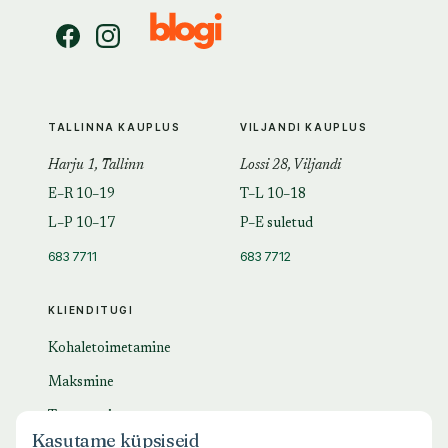
TALLINNA KAUPLUS
VILJANDI KAUPLUS
Harju 1, Tallinn
Lossi 28, Viljandi
E–R 10–19
T–L 10–18
L–P 10–17
P–E suletud
683 7711
683 7712
KLIENDITUGI
Kohaletoimetamine
Maksmine
Tagastamine
Kasutame küpsiseid