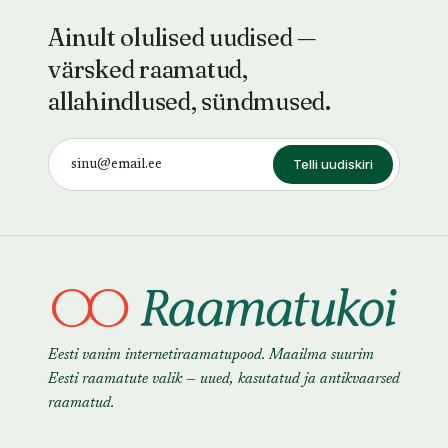
Ainult olulised uudised —
värsked raamatud,
allahindlused, sündmused.
Telli uudiskiri
Eesti vanim internetiraamatupood. Maailma suurim
Eesti raamatute valik — uued, kasutatud ja antikvaarsed
raamatud.