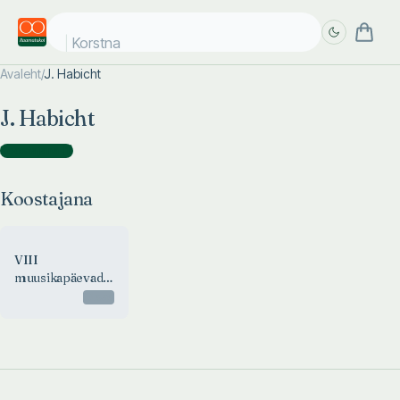
Korstna j
Avaleht
/
J. Habicht
Täpsem
Täpsem
J. Habicht
otsing
otsing
Koostajana
(
1
)
Koostajana
VIII
muusikapäevad
Tartu '86
Otsas