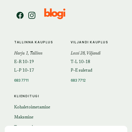
TALLINNA KAUPLUS
VILJANDI KAUPLUS
Harju 1, Tallinn
Lossi 28, Viljandi
E–R 10–19
T–L 10–18
L–P 10–17
P–E suletud
683 7711
683 7712
KLIENDITUGI
Kohaletoimetamine
Maksmine
Tagastamine