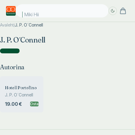
Miki Hiir
Avaleht
/
J. P. O´Connell
Täpsem
Täpsem
J. P. O´Connell
otsing
otsing
Autorina
(
1
)
Autorina
Hotell Portofino
J. P. O´Connell
19.00 €
Osta