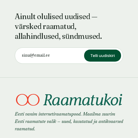
Ainult olulised uudised —
värsked raamatud,
allahindlused, sündmused.
Telli uudiskiri
Eesti vanim internetiraamatupood. Maailma suurim
Eesti raamatute valik — uued, kasutatud ja antikvaarsed
raamatud.