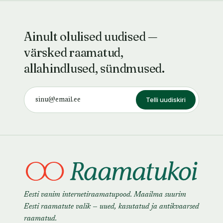
Ainult olulised uudised —
värsked raamatud,
allahindlused, sündmused.
Telli uudiskiri
Eesti vanim internetiraamatupood. Maailma suurim
Eesti raamatute valik — uued, kasutatud ja antikvaarsed
raamatud.