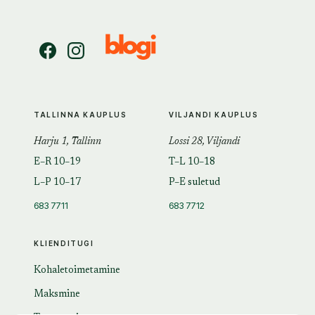
TALLINNA KAUPLUS
VILJANDI KAUPLUS
Harju 1, Tallinn
Lossi 28, Viljandi
E–R 10–19
T–L 10–18
L–P 10–17
P–E suletud
683 7711
683 7712
KLIENDITUGI
Kohaletoimetamine
Maksmine