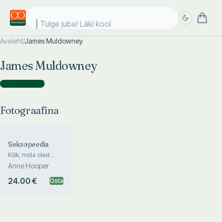
Tulge juba! Läki kooli
Avaleht
/
James Muldowney
Täpsem
Täpsem
James Muldowney
otsing
otsing
Fotograafina
(
1
)
Fotograafina
Seksopeedia
Kõik, mida oled
tahtnud teada
Anne Hooper
24.00 €
Osta