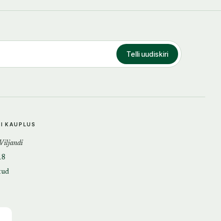
Telli uudiskiri
DI KAUPLUS
 Viljandi
18
tud