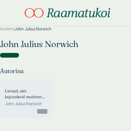
Avaleht
/
John Julius Norwich
Otsi täpsemalt
Otsi täpsemalt
John Julius Norwich
Autorina
(
1
)
Autorina
Linnad, mis
kujundasid muistset
maailma
John Julius Norwich
Otsas