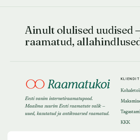
Ainult olulised uudised 
raamatud, allahindluse
KLIENDI
Kohaleto
Eesti vanim internetiraamatupood.
Maksmin
Maailma suurim Eesti raamatute valik —
Tagastam
uued, kasutatud ja antikvaarsed raamatud.
KKK