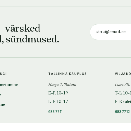
— värsked
d, sündmused.
TUGI
TALLINNA KAUPLUS
VILJAN
imetamine
Harju 1, Tallinn
Lossi 28,
E–R 10–19
T–L 10–
e
L–P 10–17
P–E sule
ine
683 7711
683 7712