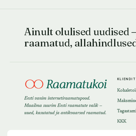
Ainult olulised uudised 
raamatud, allahindluse
KLIENDI
Kohaleto
Eesti vanim internetiraamatupood.
Maksmin
Maailma suurim Eesti raamatute valik —
Tagastam
uued, kasutatud ja antikvaarsed raamatud.
KKK