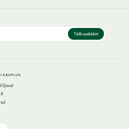
Telli uudiskiri
DI KAUPLUS
 Viljandi
18
tud