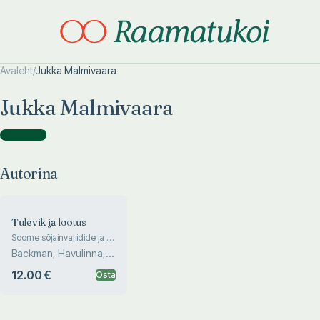
Avaleht
/
Jukka Malmivaara
Otsi täpsemalt
Otsi täpsemalt
Jukka Malmivaara
Autorina
(
1
)
Autorina
Tulevik ja lootus
Soome sõjainvaliidide ja -
veteranide läbielamisi
Bäckman, Havulinna,
sõdades aastail 1939-
Hissa, Knuutila, ...
1944 ning rahupäevil
12.00 €
Osta