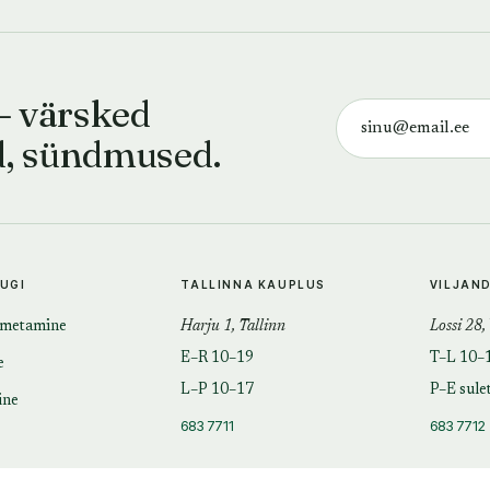
— värsked
d, sündmused.
TUGI
TALLINNA KAUPLUS
VILJAN
imetamine
Harju 1, Tallinn
Lossi 28,
E–R 10–19
T–L 10–
e
L–P 10–17
P–E sule
ine
683 7711
683 7712