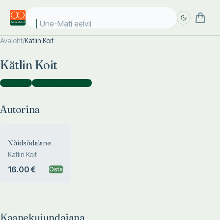
Une-Mati eelviim
Avaleht
/
Kätlin Koit
Täpsem
Täpsem
Kätlin Koit
otsing
otsing
Autorina
(
1
)
Kaanekujundajana
(
1
)
Autorina
Nõidsõdalane
Kätlin Koit
16.00 €
Osta
Kaanekujundajana