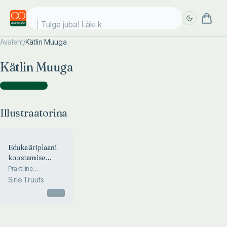
Tulge juba! Läki ko
Avaleht
/
Kätlin Muuga
Täpsem
Täpsem
Kätlin Muuga
otsing
otsing
Illustraatorina
(
1
)
Illustraatorina
Eduka äriplaani
koostamise
valem
Praktiline
käsiraamat
Sirle Truuts
äriplaanide ja
rahastusprojektide
Otsas
koostamiseks