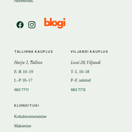
raamatud.
TALLINNA KAUPLUS
VILJANDI KAUPLUS
Harju 1, Tallinn
Lossi 28, Viljandi
E–R 10–19
T–L 10–18
L–P 10–17
P–E suletud
683 7711
683 7712
KLIENDITUGI
Kohaletoimetamine
Maksmine