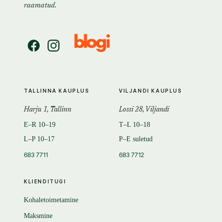
raamatud.
TALLINNA KAUPLUS
VILJANDI KAUPLUS
Harju 1, Tallinn
Lossi 28, Viljandi
E–R 10–19
T–L 10–18
L–P 10–17
P–E suletud
683 7711
683 7712
KLIENDITUGI
Kohaletoimetamine
Maksmine