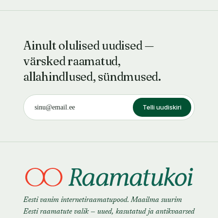
Ainult olulised uudised —
värsked raamatud,
allahindlused, sündmused.
Telli uudiskiri
Eesti vanim internetiraamatupood. Maailma suurim
Eesti raamatute valik — uued, kasutatud ja antikvaarsed