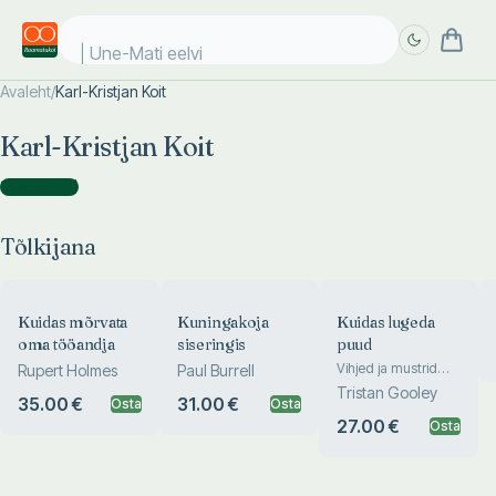
Une-Mati eelvii
Avaleht
/
Karl-Kristjan Koit
Täpsem
Täpsem
Karl-Kristjan Koit
otsing
otsing
Tõlkijana
(
6
)
Tõlkijana
Kuidas mõrvata
Kuningakoja
Kuidas lugeda
oma tööandja
siseringis
puud
Vihjed ja mustrid
Rupert Holmes
Paul Burrell
juurtest lehtedeni
Tristan Gooley
35.00 €
31.00 €
Osta
Osta
27.00 €
Osta