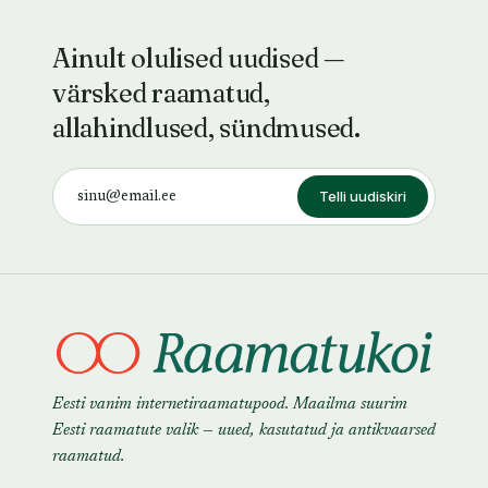
Ainult olulised uudised —
värsked raamatud,
allahindlused, sündmused.
Telli uudiskiri
Eesti vanim internetiraamatupood. Maailma suurim
Eesti raamatute valik — uued, kasutatud ja antikvaarsed
raamatud.