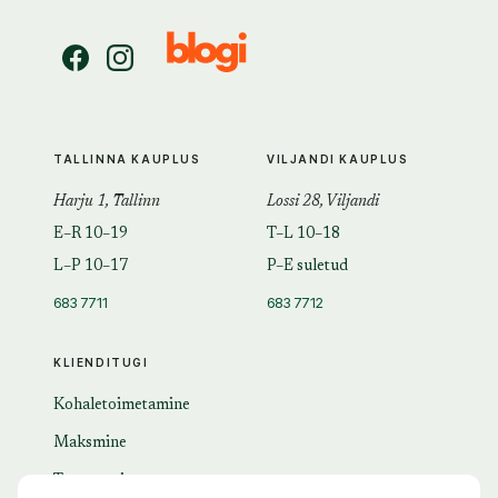
TALLINNA KAUPLUS
VILJANDI KAUPLUS
Harju 1, Tallinn
Lossi 28, Viljandi
E–R 10–19
T–L 10–18
L–P 10–17
P–E suletud
683 7711
683 7712
KLIENDITUGI
Kohaletoimetamine
Maksmine
Tagastamine