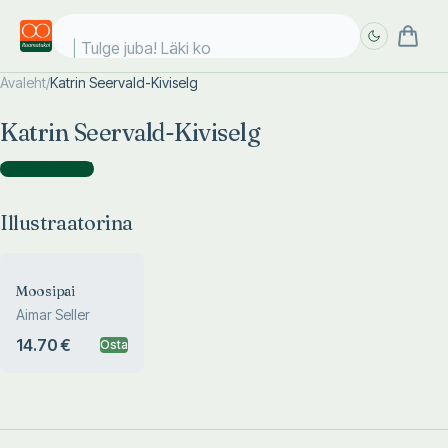
Tulge juba! Läki koo
Avaleht
/
Katrin Seervald-Kiviselg
Täpsem
Täpsem
Katrin Seervald-Kiviselg
otsing
otsing
Illustraatorina
(
1
)
Illustraatorina
Moosipai
Aimar Seller
14.70 €
Osta