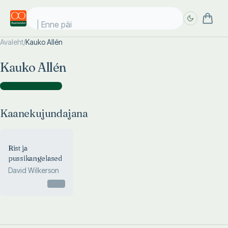
Enne päik
Avaleht
/
Kauko Allén
Täpsem
Täpsem
Kauko Allén
otsing
otsing
Kaanekujundajana
(
1
)
Kaanekujundajana
Rist ja
pussikangelased
David Wilkerson
Otsas