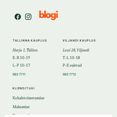
TALLINNA KAUPLUS
VILJANDI KAUPLUS
Harju 1, Tallinn
Lossi 28, Viljandi
E–R 10–19
T–L 10–18
L–P 10–17
P–E suletud
683 7711
683 7712
KLIENDITUGI
Kohaletoimetamine
Maksmine
Tagastamine