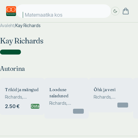
Matemaatika kosm
Avaleht
/
Kay Richards
Täpsem
Täpsem
Kay Richards
otsing
otsing
Autorina
(
4
)
Autorina
Trikid ja mängud
Looduse
Õhk ja vesi
saladused
Richards,
Richards,
Johnston
Richards,
Johnston
Otsas
2.50 €
Osta
Johnston
Otsas