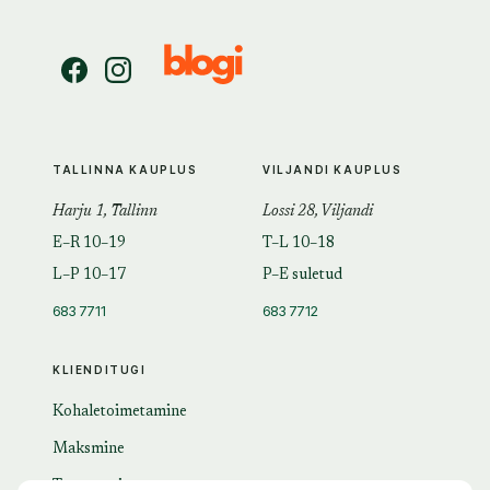
TALLINNA KAUPLUS
VILJANDI KAUPLUS
Harju 1, Tallinn
Lossi 28, Viljandi
E–R 10–19
T–L 10–18
L–P 10–17
P–E suletud
683 7711
683 7712
KLIENDITUGI
Kohaletoimetamine
Maksmine
Tagastamine