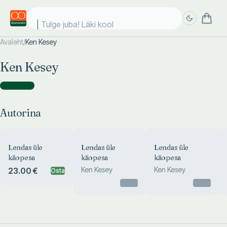
Tulge juba! Läki kool
Avaleht
/
Ken Kesey
Täpsem
Täpsem
Ken Kesey
otsing
otsing
Autorina
(
4
)
Autorina
Lendas üle
Lendas üle
Lendas üle
käopesa
käopesa
käopesa
Ken Kesey
Ken Kesey
23.00 €
Osta
Otsas
Otsas