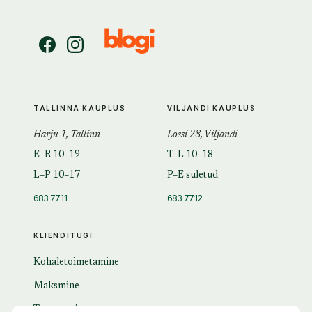
TALLINNA KAUPLUS
VILJANDI KAUPLUS
Harju 1, Tallinn
Lossi 28, Viljandi
E–R 10–19
T–L 10–18
L–P 10–17
P–E suletud
683 7711
683 7712
KLIENDITUGI
Kohaletoimetamine
Maksmine
Tagastamine