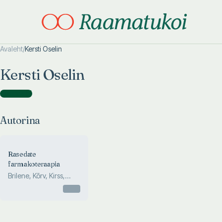
Avaleht
/
Kersti Oselin
Otsi täpsemalt
Otsi täpsemalt
Kersti Oselin
Autorina
(
1
)
Autorina
Rasedate
farmakoteraapia
Brilene, Kõrv, Kirss,
Otter, Ristimäe...
Otsas