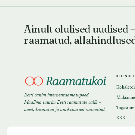
Ainult olulised uudised 
raamatud, allahindluse
KLIENDI
Kohaleto
Eesti vanim internetiraamatupood.
Maksmin
Maailma suurim Eesti raamatute valik —
Tagastam
uued, kasutatud ja antikvaarsed raamatud.
KKK