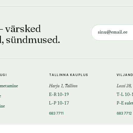
— värsked
d, sündmused.
TUGI
TALLINNA KAUPLUS
VILJAN
imetamine
Harju 1, Tallinn
Lossi 28,
E–R 10–19
T–L 10–
e
L–P 10–17
P–E sule
ine
683 7711
683 7712