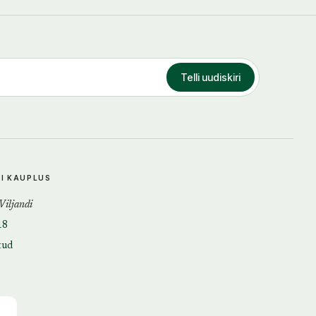
Telli uudiskiri
DI KAUPLUS
 Viljandi
18
tud