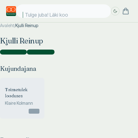
Tulge juba! Läki kooli
Avaleht
/
Kjulli Reinup
Täpsem
Täpsem
Kjulli Reinup
otsing
otsing
Kujundajana
(
1
)
Fotograafina
(
1
)
Kujundajana
Toimetulek
looduses
Klaire Kolmann
Otsas