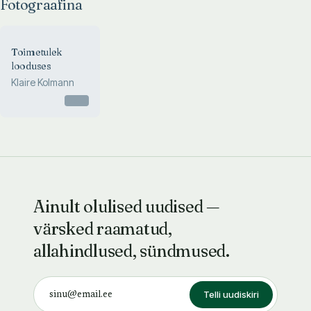
Fotograafina
Toimetulek
looduses
Klaire Kolmann
Otsas
Ainult olulised uudised —
värsked raamatud,
allahindlused, sündmused.
Telli uudiskiri