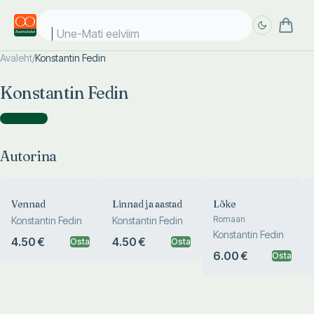
Une-Mati eelviima
Avaleht
/
Konstantin Fedin
Täpsem
Täpsem
Konstantin Fedin
otsing
otsing
Autorina
(
8
)
Autorina
Vennad
Linnad ja aastad
Lõke
Romaan
Konstantin Fedin
Konstantin Fedin
Konstantin Fedin
4.50 €
4.50 €
Osta
Osta
6.00 €
Osta