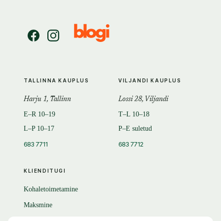
TALLINNA KAUPLUS
VILJANDI KAUPLUS
Harju 1, Tallinn
Lossi 28, Viljandi
E–R 10–19
T–L 10–18
L–P 10–17
P–E suletud
683 7711
683 7712
KLIENDITUGI
Kohaletoimetamine
Maksmine
Tagastamine