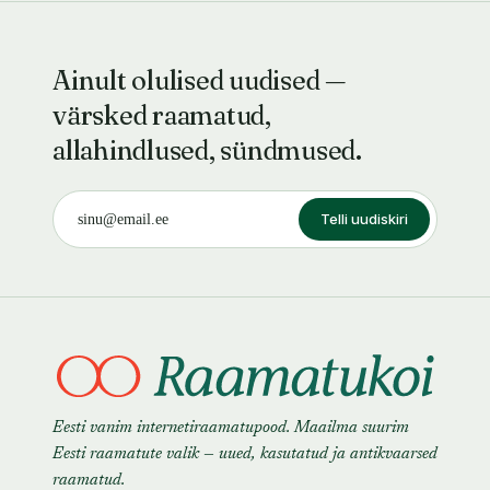
Ainult olulised uudised —
värsked raamatud,
allahindlused, sündmused.
Telli uudiskiri
Eesti vanim internetiraamatupood. Maailma suurim
Eesti raamatute valik — uued, kasutatud ja antikvaarsed
raamatud.