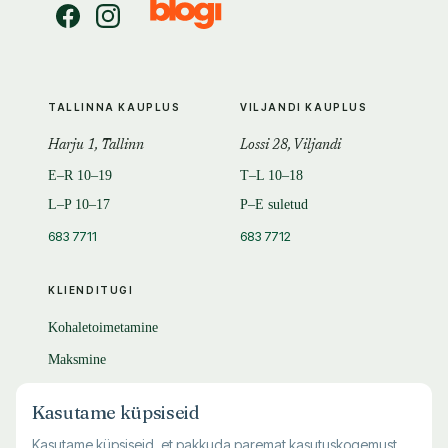
TALLINNA KAUPLUS
VILJANDI KAUPLUS
Harju 1, Tallinn
Lossi 28, Viljandi
E–R 10–19
T–L 10–18
L–P 10–17
P–E suletud
683 7711
683 7712
KLIENDITUGI
Kohaletoimetamine
Maksmine
Tagastamine
Kasutame küpsiseid
KKK
Kasutame küpsiseid, et pakkuda paremat kasutuskogemust,