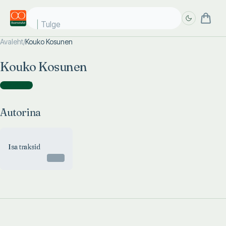
Tulge
Avaleht
/
Kouko Kosunen
Täpsem
Täpsem
Kouko Kosunen
otsing
otsing
Autorina
(
1
)
Autorina
Isa traksid
Otsas