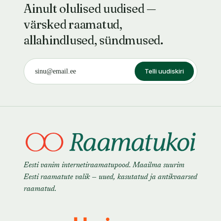
Ainult olulised uudised —
värsked raamatud,
allahindlused, sündmused.
Telli uudiskiri
Eesti vanim internetiraamatupood. Maailma suurim
Eesti raamatute valik — uued, kasutatud ja antikvaarsed
raamatud.