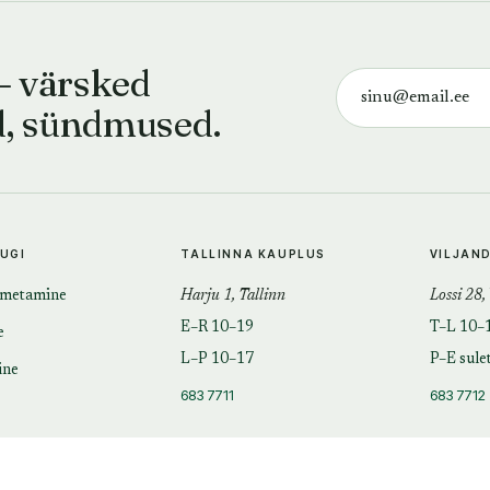
— värsked
d, sündmused.
TUGI
TALLINNA KAUPLUS
VILJAN
imetamine
Harju 1, Tallinn
Lossi 28,
E–R 10–19
T–L 10–
e
L–P 10–17
P–E sule
ine
683 7711
683 7712