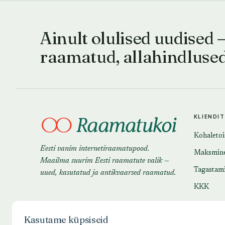
Ainult olulised uudised 
raamatud, allahindluse
KLIENDI
Kohaleto
Eesti vanim internetiraamatupood.
Maksmin
Maailma suurim Eesti raamatute valik —
Tagastam
uued, kasutatud ja antikvaarsed raamatud.
KKK
Kasutame küpsiseid