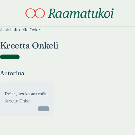
Avaleht
/
Kreetta Onkeli
Otsi täpsemalt
Otsi täpsemalt
Kreetta Onkeli
Autorina
(
1
)
Autorina
Poiss, kes kaotas mälu
Kreetta Onkeli
Otsas