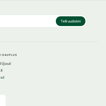
Telli uudiskiri
DI KAUPLUS
 Viljandi
18
tud