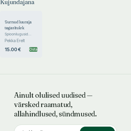
Kujundajana
Surnud luuraja
tagasitulek
Spioonilugusid
Eestist ja eestlastest
Pekka Erelt
15.00 €
Osta
Ainult olulised uudised —
värsked raamatud,
allahindlused, sündmused.