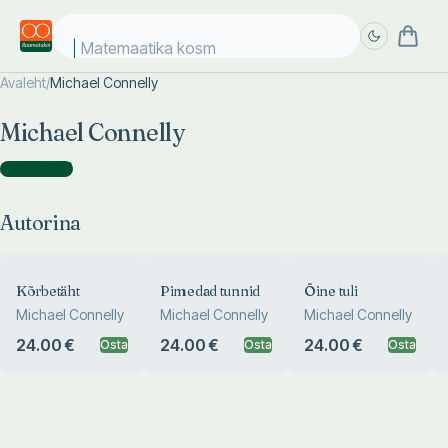
Matemaatika kosmo
Avaleht
/
Michael Connelly
Täpsem
Täpsem
Michael Connelly
otsing
otsing
Autorina
(
12
)
Autorina
Kõrbetäht
Pimedad tunnid
Öine tuli
Michael Connelly
Michael Connelly
Michael Connelly
24.00 €
24.00 €
24.00 €
Osta
Osta
Osta