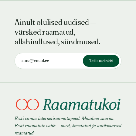
Ainult olulised uudised —
värsked raamatud,
allahindlused, sündmused.
Telli uudiskiri
Eesti vanim internetiraamatupood. Maailma suurim
Eesti raamatute valik — uued, kasutatud ja antikvaarsed
raamatud.