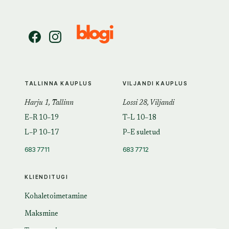
TALLINNA KAUPLUS
VILJANDI KAUPLUS
Harju 1, Tallinn
Lossi 28, Viljandi
E–R 10–19
T–L 10–18
L–P 10–17
P–E suletud
683 7711
683 7712
KLIENDITUGI
Kohaletoimetamine
Maksmine