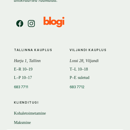
antikvaarsed raamatud.
TALLINNA KAUPLUS
VILJANDI KAUPLUS
Harju 1, Tallinn
Lossi 28, Viljandi
E–R 10–19
T–L 10–18
L–P 10–17
P–E suletud
683 7711
683 7712
KLIENDITUGI
Kohaletoimetamine
Maksmine