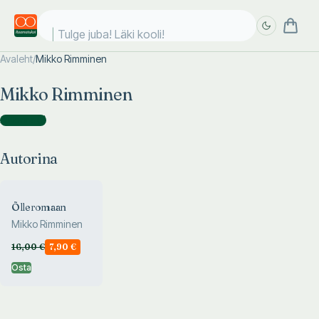
Tulge juba! Läki kooli!
Avaleht
/
Mikko Rimminen
Täpsem
Täpsem
Mikko Rimminen
otsing
otsing
Autorina
(
1
)
Autorina
Õlleromaan
Mikko Rimminen
16,00
€
7,90
€
Osta