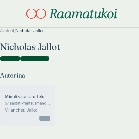
Avaleht
/
Nicholas Jallot
Otsi täpsemalt
Otsi täpsemalt
Nicholas Jallot
Autorina
(
1
)
Illustraatorina
(
1
)
Autorina
Minult varastatud elu
57 aastat Prantsusmaad
nägemata
Villancher, Jallot
Otsas