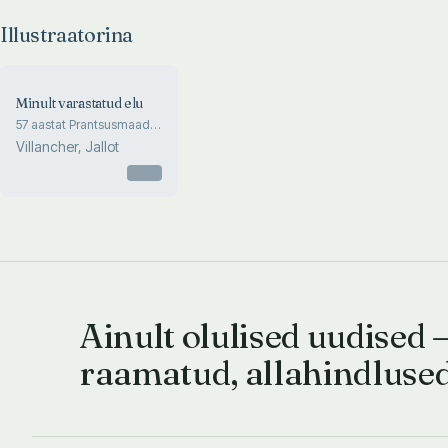
Illustraatorina
Minult varastatud elu
57 aastat Prantsusmaad
nägemata
Villancher, Jallot
Otsas
Ainult olulised uudised 
raamatud, allahindluse