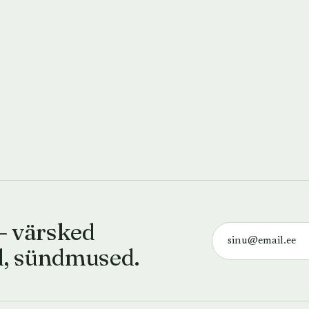
— värsked
d, sündmused.