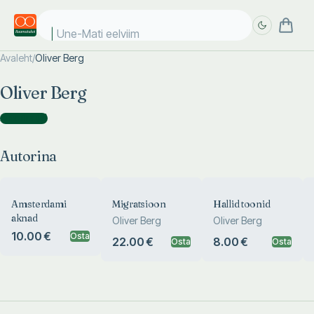
Une-Mati eelviima
Avaleht
/
Oliver Berg
Täpsem
Täpsem
Oliver Berg
otsing
otsing
Autorina
(
4
)
Autorina
Amsterdami
Migratsioon
Hallid toonid
aknad
Oliver Berg
Oliver Berg
10.00 €
Osta
22.00 €
8.00 €
Osta
Osta