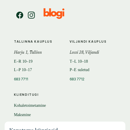
TALLINNA KAUPLUS
VILJANDI KAUPLUS
Harju 1, Tallinn
Lossi 28, Viljandi
E–R 10–19
T–L 10–18
L–P 10–17
P–E suletud
683 7711
683 7712
KLIENDITUGI
Kohaletoimetamine
Maksmine
Tagastamine