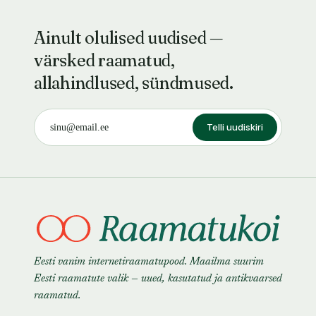
Ainult olulised uudised —
värsked raamatud,
allahindlused, sündmused.
Telli uudiskiri
Eesti vanim internetiraamatupood. Maailma suurim
Eesti raamatute valik — uued, kasutatud ja antikvaarsed
raamatud.