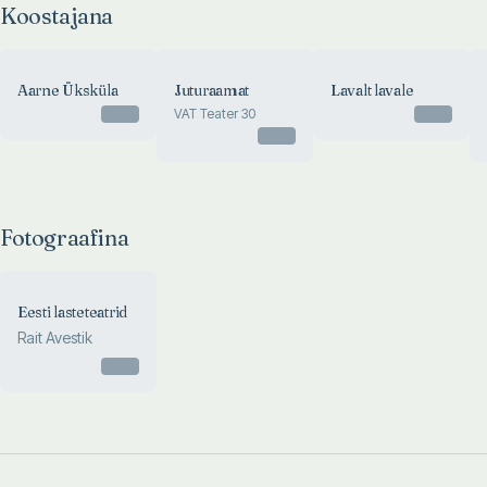
Koostajana
Aarne Üksküla
Juturaamat
Lavalt lavale
Otsas
VAT Teater 30
Otsas
Otsas
Fotograafina
Eesti lasteteatrid
Rait Avestik
Otsas