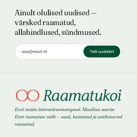
Ainult olulised uudised —
värsked raamatud,
allahindlused, sündmused.
Telli uudiskiri
Eesti vanim internetiraamatupood. Maailma suurim
Eesti raamatute valik — uued, kasutatud ja antikvaarsed
raamatud.