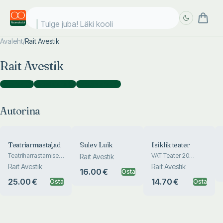
Tulge juba! Läki kooli!
Avaleht
/
Rait Avestik
Täpsem
Täpsem
Rait Avestik
otsing
otsing
Autorina
(
6
)
Koostajana
(
4
)
Fotograafina
(
1
)
Autorina
Teatriarmastajad
Sulev Luik
Isiklik teater
Teatriharrastamisest
VAT Teater 20
Rait Avestik
Eestis
aastat
Rait Avestik
Rait Avestik
16.00 €
Osta
25.00 €
14.70 €
Osta
Osta