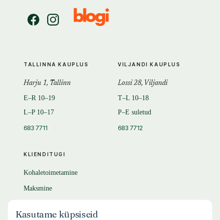
TALLINNA KAUPLUS
VILJANDI KAUPLUS
Harju 1, Tallinn
Lossi 28, Viljandi
E–R 10–19
T–L 10–18
L–P 10–17
P–E suletud
683 7711
683 7712
KLIENDITUGI
Kohaletoimetamine
Maksmine
Tagastamine
Kasutame küpsiseid
KKK