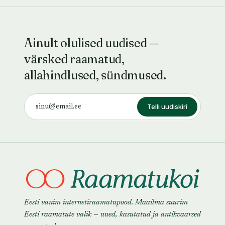
Ainult olulised uudised —
värsked raamatud,
allahindlused, sündmused.
Telli uudiskiri
Eesti vanim internetiraamatupood. Maailma suurim
Eesti raamatute valik — uued, kasutatud ja antikvaarsed