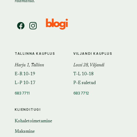
raamatud.
TALLINNA KAUPLUS
VILJANDI KAUPLUS
Harju 1, Tallinn
Lossi 28, Viljandi
E–R 10–19
T–L 10–18
L–P 10–17
P–E suletud
683 7711
683 7712
KLIENDITUGI
Kohaletoimetamine
Maksmine