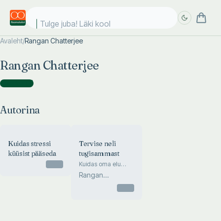
Tulge juba! Läki kooli
Avaleht
/
Rangan Chatterjee
Täpsem
Täpsem
Rangan Chatterjee
otsing
otsing
Autorina
(
2
)
Autorina
Kuidas stressi
Tervise neli
küüsist pääseda
tugisammast
Otsas
Kuidas oma elu
pikemaks ja
Rangan
tervemaks puhata,
Chatterjee
süüa, liikuda ja
Otsas
magada