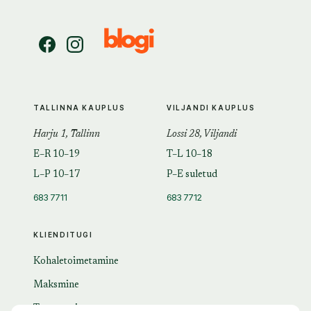
TALLINNA KAUPLUS
VILJANDI KAUPLUS
Harju 1, Tallinn
Lossi 28, Viljandi
E–R 10–19
T–L 10–18
L–P 10–17
P–E suletud
683 7711
683 7712
KLIENDITUGI
Kohaletoimetamine
Maksmine
Tagastamine