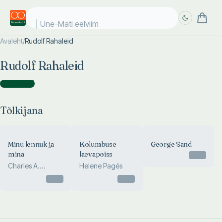
Une-Mati eelviima
Avaleht
/
Rudolf Rahaleid
Täpsem
Täpsem
Rudolf Rahaleid
otsing
otsing
Tõlkijana
(
3
)
Tõlkijana
Minu lennuk ja
Kolumbuse
George Sand
mina
laevapoiss
Otsas
Charles A.
Helene Pagés
Lindbergh
Otsas
Otsas