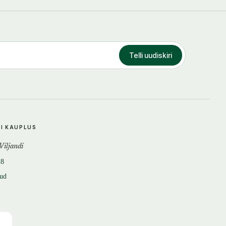
Telli uudiskiri
DI KAUPLUS
 Viljandi
18
tud