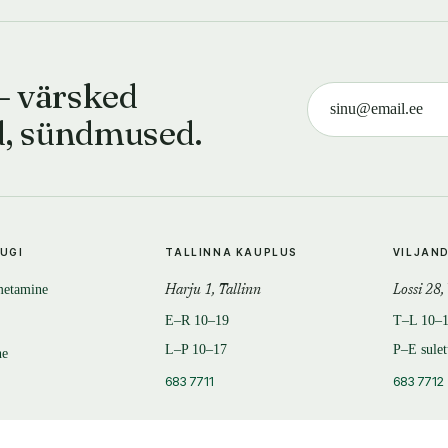
— värsked
d, sündmused.
TUGI
TALLINNA KAUPLUS
VILJAN
metamine
Harju 1, Tallinn
Lossi 28,
E–R 10–19
T–L 10–
L–P 10–17
P–E sule
ne
683 7711
683 7712