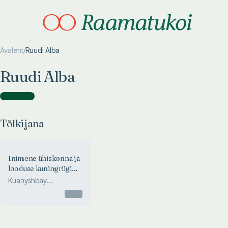
Avaleht
/
Ruudi Alba
Otsi täpsemalt
Otsi täpsemalt
Ruudi Alba
Tõlkijana
(
1
)
Tõlkijana
Inimene ühiskonna ja
looduse kuningriigi
vahel
Kuanyshbay
Rakhimzhanov
Otsas