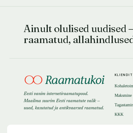
Ainult olulised uudised 
raamatud, allahindluse
KLIENDI
Kohaletoi
Eesti vanim internetiraamatupood.
Maksmine
Maailma suurim Eesti raamatute valik —
Tagastami
uued, kasutatud ja antikvaarsed raamatud.
KKK