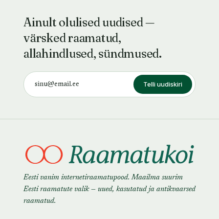
Ainult olulised uudised —
värsked raamatud,
allahindlused, sündmused.
Telli uudiskiri
Eesti vanim internetiraamatupood. Maailma suurim
Eesti raamatute valik — uued, kasutatud ja antikvaarsed
raamatud.