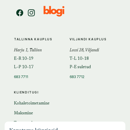
TALLINNA KAUPLUS
VILJANDI KAUPLUS
Harju 1, Tallinn
Lossi 28, Viljandi
E–R 10–19
T–L 10–18
L–P 10–17
P–E suletud
683 7711
683 7712
KLIENDITUGI
Kohaletoimetamine
Maksmine
Tagastamine