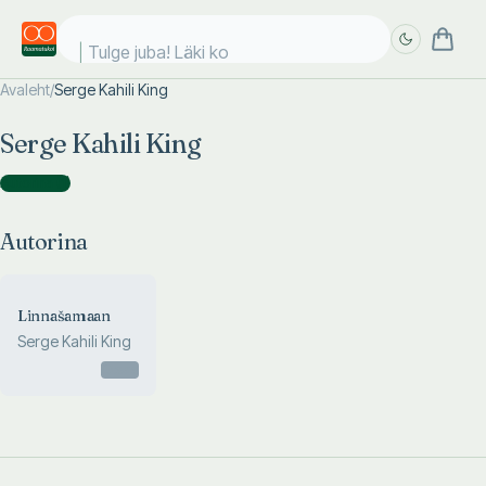
Tulge juba! Läki koo
Avaleht
/
Serge Kahili King
Täpsem
Täpsem
Serge Kahili King
otsing
otsing
Autorina
(
1
)
Autorina
Linnašamaan
Serge Kahili King
Otsas