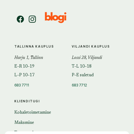
TALLINNA KAUPLUS
VILJANDI KAUPLUS
Harju 1, Tallinn
Lossi 28, Viljandi
E–R 10–19
T–L 10–18
L–P 10–17
P–E suletud
683 7711
683 7712
KLIENDITUGI
Kohaletoimetamine
Maksmine
Tagastamine