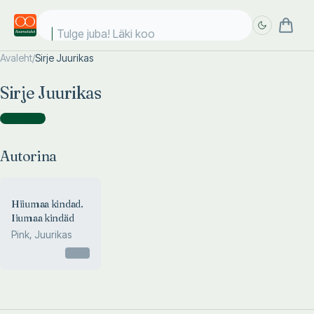
Tulge juba! Läki kool
Avaleht
/
Sirje Juurikas
Täpsem
Täpsem
Sirje Juurikas
otsing
otsing
Autorina
(
1
)
Autorina
Hiiumaa kindad.
Iiumaa kindäd
Pink, Juurikas
Otsas