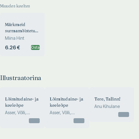
Muudes keeltes
Märkmeid
surmamõistetu
kambrist. Notes
Miina Hint
from the
6.26 €
Osta
Condemned
Chamber
Illustraatorina
Lõimitud aine- ja
Lõimitud aine- ja
Tere, Tallinn!
keeleõpe
keeleõpe
Anu Kihulane
Asser, Võlli,
Asser, Võlli,
Otsas
Mehisto, Frigols,
Mehisto, Frigols,
Otsas
Otsas
Marsh
Marsh