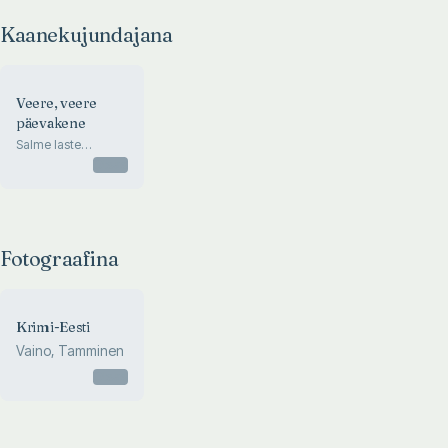
Kaanekujundajana
Veere, veere
päevakene
Salme laste
päevarütmi
Otsas
Fotograafina
Krimi-Eesti
Vaino, Tamminen
Otsas