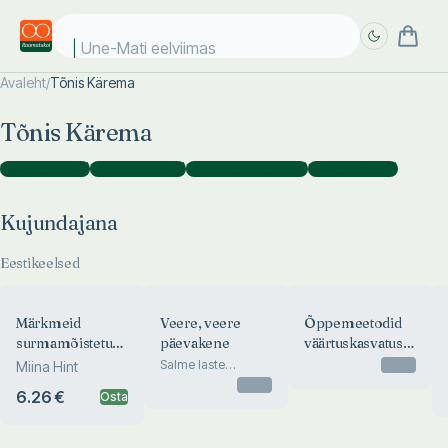
Une-Mati eelviimase
Avaleht
/
Tõnis Kärema
Täpsem
Täpsem
Tõnis Kärema
otsing
otsing
Kujundajana
(
7
)
Illustraatorina
(
3
)
Kaanekujundajana
(
1
)
Fotograafina
(
1
)
Kujundajana
Eestikeelsed
Märkmeid
Veere, veere
Õppemeetodid
surmamõistetu
päevakene
väärtuskasvatuse
kambrist. Notes
teenistuses –
Salme laste
Otsas
Miina Hint
päevarütmi
from the
miks ja kuidas?
Otsas
6.26 €
Osta
Condemned
Chamber