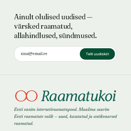
Ainult olulised uudised —
värsked raamatud,
allahindlused, sündmused.
Telli uudiskiri
Eesti vanim internetiraamatupood. Maailma suurim
Eesti raamatute valik — uued, kasutatud ja antikvaarsed
raamatud.