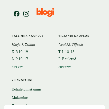
TALLINNA KAUPLUS
VILJANDI KAUPLUS
Harju 1, Tallinn
Lossi 28, Viljandi
E–R 10–19
T–L 10–18
L–P 10–17
P–E suletud
683 7711
683 7712
KLIENDITUGI
Kohaletoimetamine
Maksmine
Tagastamine