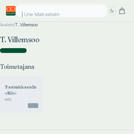
Une-Mati eelviima
Avaleht
/
T. Villemsoo
Täpsem
Täpsem
T. Villemsoo
otsing
otsing
Toimetajana
(
1
)
Toimetajana
Tootmiskoondis
«Kiir»
Info
Otsas