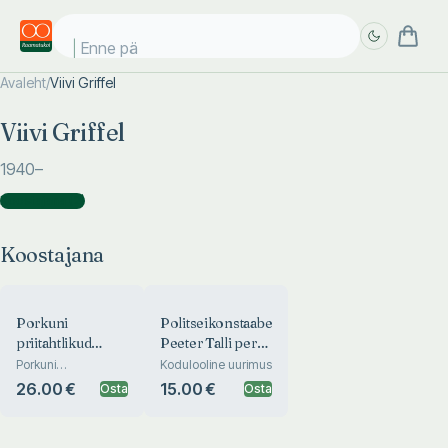
Enne päi
Avaleht
/
Viivi Griffel
Täpsem
Täpsem
Viivi Griffel
otsing
otsing
1940
–
Koostajana
(
2
)
Koostajana
Porkuni
Politseikonstaabel
priitahtlikud
Peeter Talli pere
pritsimehed 110
lugu
Porkuni
Kodulooline uurimus
tulekustutajate selts
26.00 €
15.00 €
Osta
Osta
7.08.1911 -
31.12.1949.
Kodulooline uurimus