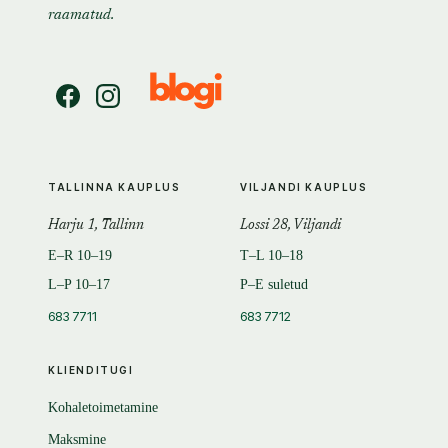
raamatud.
TALLINNA KAUPLUS
VILJANDI KAUPLUS
Harju 1, Tallinn
Lossi 28, Viljandi
E–R 10–19
T–L 10–18
L–P 10–17
P–E suletud
683 7711
683 7712
KLIENDITUGI
Kohaletoimetamine
Maksmine