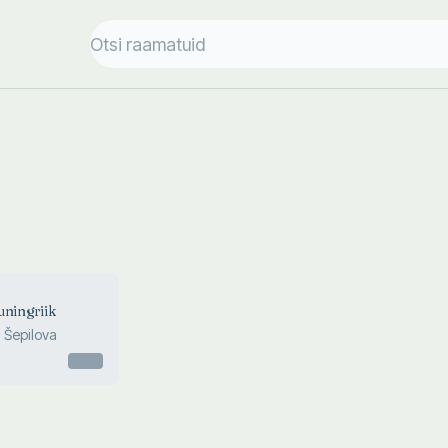
uningriik
a Šepilova
Otsas