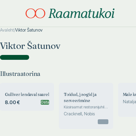
Avaleht
/
Viktor Šatunov
Otsi täpsemalt
Otsi täpsemalt
Viktor Šatunov
Illustraatorina
(
3
)
Illustraatorina
Gulliver lendaval saarel
Toidud, joogid ja
Male k
serveerimine
Natalj
8.00 €
Osta
Käsiraamat restoranijuhile,
kokale, kelnerile,
Cracknell, Nobis
baarmenile ... ja nõudlikule
kliendile
Otsas