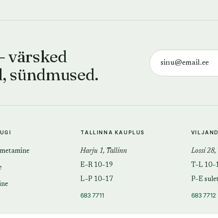
— värsked
d, sündmused.
TUGI
TALLINNA KAUPLUS
VILJAN
imetamine
Harju 1, Tallinn
Lossi 28,
E–R 10–19
T–L 10–
e
L–P 10–17
P–E sule
ine
683 7711
683 7712