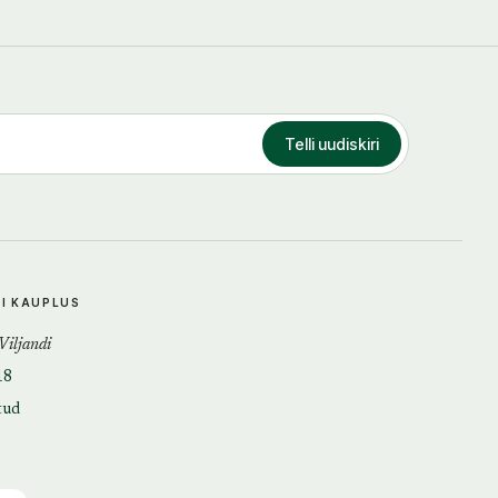
Telli uudiskiri
DI KAUPLUS
 Viljandi
18
tud