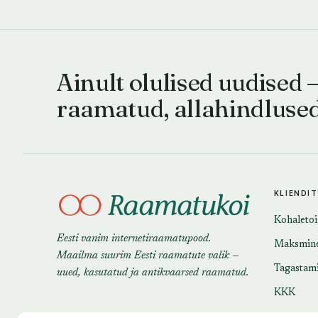
Ainult olulised uudised 
raamatud, allahindluse
KLIENDI
Kohaleto
Eesti vanim internetiraamatupood.
Maksmin
Maailma suurim Eesti raamatute valik —
Tagastam
uued, kasutatud ja antikvaarsed raamatud.
KKK