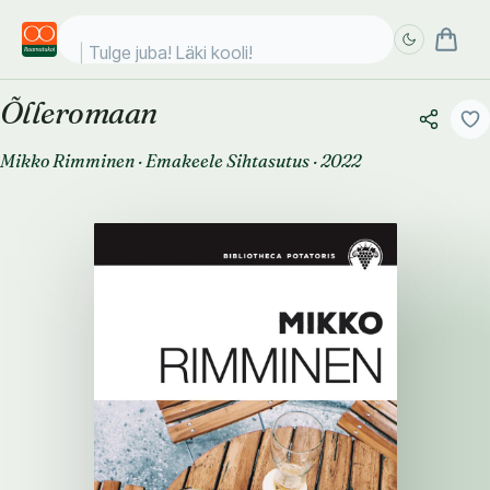
Tulge juba! Läki kooli!
Õlleromaan
Täpsem
Täpsem
otsing
otsing
Mikko Rimminen
·
Emakeele Sihtasutus
·
2022