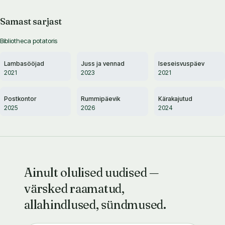
Samast sarjast
Bibliotheca potatoris
Lambasööjad
Juss ja vennad
Iseseisvuspäev
2021
2023
2021
Postkontor
Rummipäevik
Kärakajutud
2025
2026
2024
Ainult olulised uudised —
värsked raamatud,
allahindlused, sündmused.