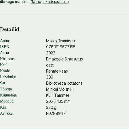
üle kogu maailma.
Tarne ja kättesaamine
Detailid
Mikko Rimminen
Autor
9789916677155
ISBN
2022
Aasta
Emakeele Sihtasutus
Kirjastus
eesti
Keel
Pehme kaas
Köide
309
Lehekülgi
Bibliotheca potatoris
Sari
Mihkel Mõisnik
Tõlkija
Külli Tammes
Kujundaja
205 × 135 mm
Mõõdud
330 g
Kaal
R0288947
Artikkel