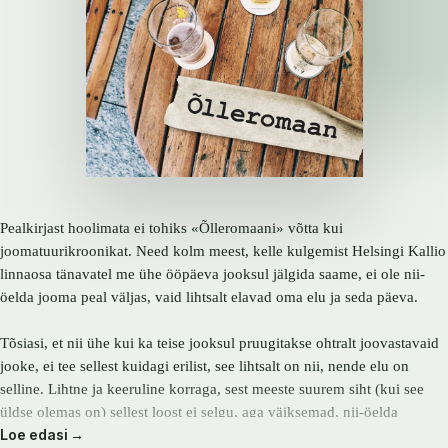
Pealkirjast hoolimata ei tohiks «Õlleromaani» võtta kui
joomatuurikroonikat. Need kolm meest, kelle kulgemist Helsingi Kallio
linnaosa tänavatel me ühe ööpäeva jooksul jälgida saame, ei ole nii-
öelda jooma peal väljas, vaid lihtsalt elavad oma elu ja seda päeva.
Tõsiasi, et nii ühe kui ka teise jooksul pruugitakse ohtralt joovastavaid
jooke, ei tee sellest kuidagi erilist, see lihtsalt on nii, nende elu on
selline. Lihtne ja keeruline korraga, sest meeste suurem siht (kui see
üldse olemas on) sellest loost ei selgu, aga väiksemad, nii-öelda
Loe edasi →
etapieesmärgid, muutuvad aina keerulisemaks ning koos sellega ka