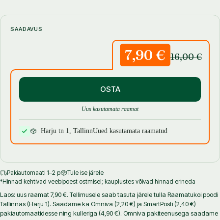
probleemid, mille üle mõeldakse.
Ja tegelikult on ses loos ka neljas oluline tegelane, seesama Kallio
SAADAVUS
linnajagu Helsingis oma inimeste, kohtade, lõhnade ja tabamatult
koduse allakäinud atmosfääriga.
7,90 €
16,00 €
Mikko Rimminen (s. 1975) sai laiemalt tuntuks just oma debüüdi,
2004. aastal ilmunud «Õlleromaaniga». 2010. aastal pälvis ta Finlandia
OSTA
auhinna romaani «Ninapäev» («Nenäpäivä») eest. Praeguseks on
temalt ilmunud kaks luulekogu ja neli romaani, viimased on peale
Uus kasutamata raamat
teravmeelse süžee äratanud tähelepanu ka omapärase keelekasutuse ja
jutustamisstiili tõttu.
Harju tn 1, Tallinn
Uued kasutamata raamatud
Pakiautomaati 1–2 p
Tule ise järele
*Hinnad kehtivad veebipoest ostmisel; kauplustes võivad hinnad erineda
Laos: uus raamat 7,90 €. Tellimusele saab tasuta järele tulla Raamatukoi poodi
Tallinnas (Harju 1). Saadame ka Omniva (2,20 €) ja SmartPosti (2,40 €)
pakiautomaatidesse ning kulleriga (4,90 €). Omniva pakiteenusega saadame