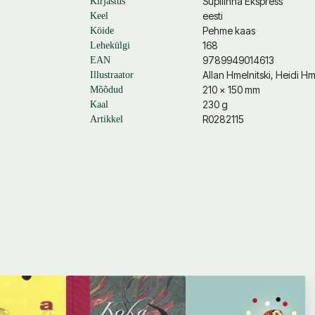
Supilinna Ekspress
Kirjastus
eesti
Keel
Pehme kaas
Köide
PS-PS! Ei soovita ka abielu alla 18-aastastel
168
Lehekülgi
9789949014613
EAN
Allan Hmelnitski
,
Heidi Hme
Illustraator
210 × 150 mm
Mõõdud
230 g
Kaal
R0282115
Artikkel