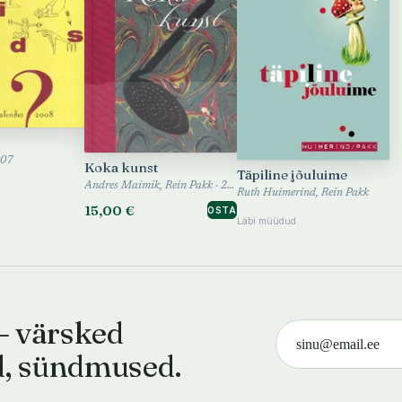
007
Koka kunst
Täpiline jõuluime
Andres Maimik, Rein Pakk · 2004
Ruth Huimerind, Rein Pakk
15,00 €
OSTA
Läbi müüdud
— värsked
d, sündmused.