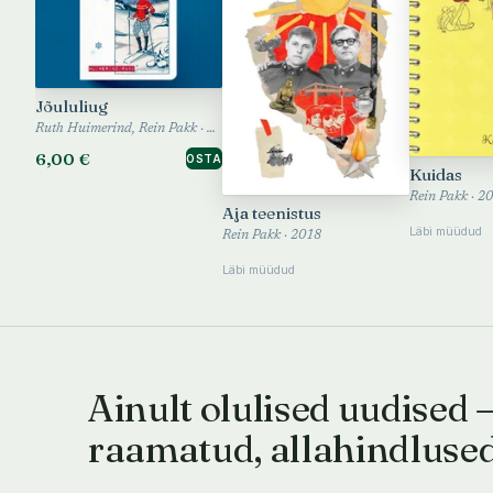
Jõululiug
Ruth Huimerind, Rein Pakk · 2024
6,00 €
OSTA
Kuidas
Rein Pakk · 2
Aja teenistus
Läbi müüdud
Rein Pakk · 2018
Läbi müüdud
Ainult olulised uudised 
raamatud, allahindluse