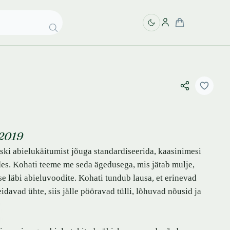
2019
ski abielukäitumist jõuga standardiseerida, kaasinimesi
des. Kohati teeme me seda ägedusega, mis jätab mulje,
 läbi abieluvoodite. Kohati tundub lausa, et erinevad
davad ühte, siis jälle pööravad tülli, lõhuvad nõusid ja