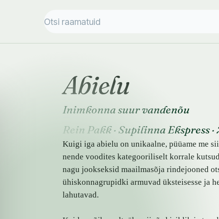
Abielu
Inimkonna suur vandenõu
Rein Pakk
·
Supilinna Ekspress
·
Kuigi iga abielu on unikaalne, püüame me sii
nende voodites kategooriliselt korrale kutsu
nagu jookseksid maailmasõja rindejooned otse
ühiskonnagrupidki armuvad üksteisesse ja hei
lahutavad.