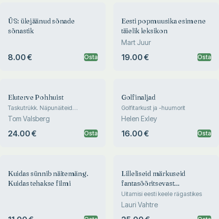
ÜS: ülejäänud sõnade
Eesti popmuusika esimene
sõnastik
täielik leksikon
Mart Juur
8.00 €
19.00 €
Osta
Osta
Eluterve Pohhuist
Golfinaljad
Taskutrükk. Näpunäiteid
Golfitarkust ja -huumorit
stressivabaks eluks
Tom Valsberg
Helen Exley
24.00 €
16.00 €
Osta
Osta
Kuidas sünnib näitemäng.
Lilleliseid märkuseid
Kuidas tehakse filmi
fantasööritsevast
vaalaskitsest
Uitamisi eesti keele rägastikes
Lauri Vahtre