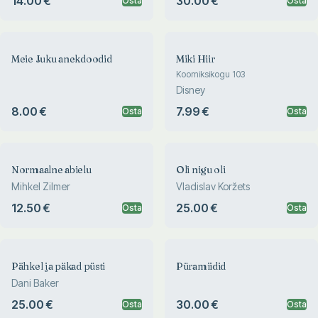
14.00 €
30.00 €
Osta
Osta
Meie Juku anekdoodid
Miki Hiir
Koomiksikogu 103
Disney
8.00 €
7.99 €
Osta
Osta
Normaalne abielu
Oli nigu oli
Mihkel Zilmer
Vladislav Koržets
12.50 €
25.00 €
Osta
Osta
Pähkel ja päkad püsti
Püramiidid
Dani Baker
25.00 €
30.00 €
Osta
Osta