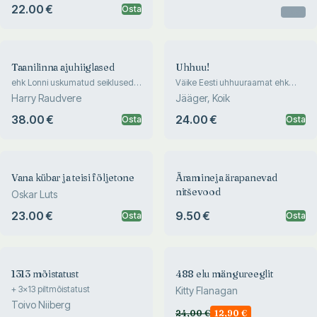
22.00 €
Osta
Otsas
Taanilinna ajuhiiglased
Uhhuu!
ehk Lonni uskumatud seiklused
Väike Eesti uhhuuraamat ehk
võimukoridorides
millest uhhuud räägivad ja kui
Harry Raudvere
Jääger, Koik
jabur see kõik on
38.00 €
24.00 €
Osta
Osta
Vana kübar ja teisi följetone
Äramineja ärapanevad
nitševood
Oskar Luts
23.00 €
9.50 €
Osta
Osta
1313 mõistatust
488 elu mängureeglit
+ 3x13 piltmõistatust
Kitty Flanagan
Toivo Niiberg
24,00
€
12,90
€