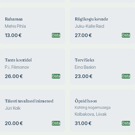
Rahamaa
Riigikogu kevade
Mehis Pihla
Juku-Kalle Raid
13.00 €
27.00 €
Osta
Osta
Tants kontidel
TerviSeks
P.i. Filimonov
Eino Baskin
26.00 €
23.00 €
Osta
Osta
Täiesti tavalised inimesed
Õpsid hoos
Kohting kogemusega
Jüri Kolk
Kolbakova, Liivak
20.00 €
31.00 €
Osta
Osta