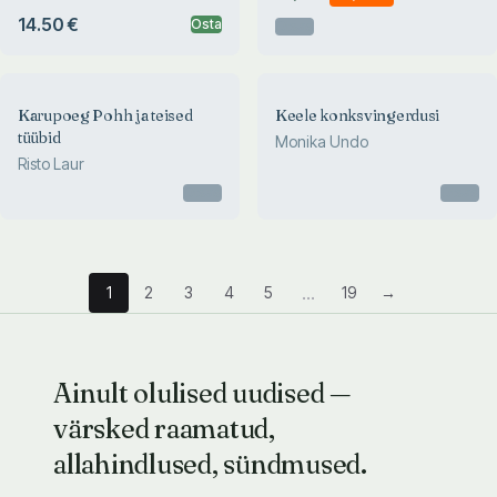
14.50 €
Osta
Otsas
Karupoeg Pohh ja teised
Keele konksvingerdusi
tüübid
Monika Undo
Risto Laur
Otsas
Otsas
...
1
2
3
4
5
19
→
Ainult olulised uudised —
värsked raamatud,
allahindlused, sündmused.