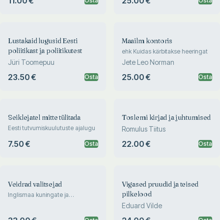
11.00 €
25.00 €
Osta
Osta
Lustakaid lugusid Eesti
Maailm kontoris
poliitikast ja poliitikutest
ehk Kuidas kärbitakse heeringat
Jüri Toomepuu
Jete Leo Norman
23.50 €
25.00 €
Osta
Osta
Seiklejatel mitte tülitada
Toslemi kirjad ja juhtumised
Eesti tutvumiskuulutuste ajalugu
Romulus Tiitus
7.50 €
22.00 €
Osta
Osta
Veidrad valitsejad
Vigased pruudid ja teised
pilkelood
Inglismaa kuningate ja
kuningannade ajalugu
Eduard Vilde