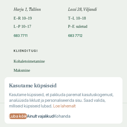
Harju 1, Tallinn
Lossi 28, Viljandi
E–R 10–19
T–L 10–18
L–P 10–17
P–E suletud
683 7711
683 7712
KLIENDITUGI
Kohaletoimetamine
Maksmine
Tagastamine
Kasutame küpsiseid
KKK
Kasutame küpsiseid, et pakkuda paremat kasutuskogemust,
analüüsida liiklust ja personaliseerida sisu. Saad valida,
milliseid küpsiseid lubad.
Loe lahemalt
© 1995–
2026
Kuutõrvaja OÜ · reg. 10463994
Luba kõik
Ainult vajalikud
Kohanda
·
·
·
Kasutustingimused
Privaatsus
Andmete kustutamine
Küpsised