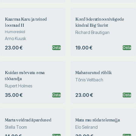
Kaarma Karu ja teised
Konföderatisoonivägede
loomad II
kindral Big Surist
Humoreskid
Richard Brautigan
Arno Kuusk
23.00 €
19.00 €
Osta
Osta
Kuidas mõrvata oma
Mahasurutud rüblik
tööandja
Tõnis Veltbach
Rupert Holmes
35.00 €
23.00 €
Osta
Osta
Marta veidrad äpardused
Mata mu süda telemajja
Stella Toom
Elo Selirand