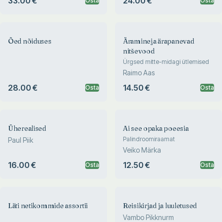
33.00 €
24.00 €
Osta
Osta
Õed nõiduses
Äramineja ärapanevad
nitševood
Ürgsed mitte-midagi ütlemised
Raimo Aas
28.00 €
14.50 €
Osta
Osta
Üherealised
Ai see opaka poeesia
Palindroomiraamat
Paul Piik
Veiko Märka
16.00 €
12.50 €
Osta
Osta
Läti netikommide assortii
Reisikirjad ja luuletused
Vambo Pikknurm