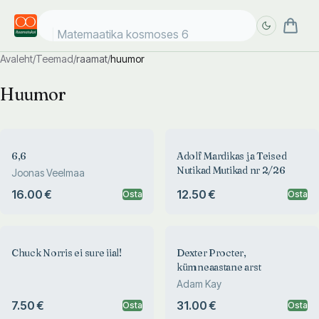
Matemaatika kosmoses 6+
Avaleht
/
Teemad
/
raamat
/
huumor
Täpsem
Täpsem
Huumor
otsing
otsing
6,6
Adolf Mardikas ja Teised
Nutikad Mutikad nr 2/26
Joonas Veelmaa
16.00 €
12.50 €
Osta
Osta
Chuck Norris ei sure iial!
Dexter Procter,
kümneaastane arst
Adam Kay
7.50 €
31.00 €
Osta
Osta