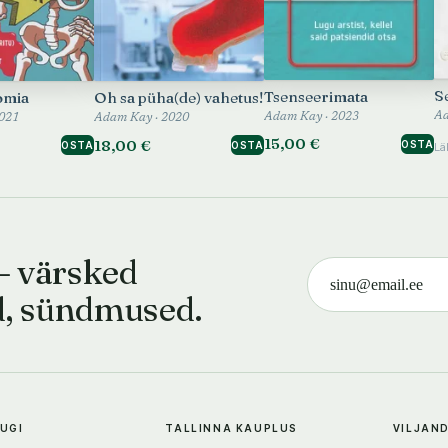
S
Tsenseerimata
omia
Oh sa püha(de) vahetus!
Ad
Adam Kay · 2023
021
Adam Kay · 2020
15,00 €
18,00 €
OSTA
OSTA
OSTA
Lä
— värsked
d, sündmused.
TUGI
TALLINNA KAUPLUS
VILJAN