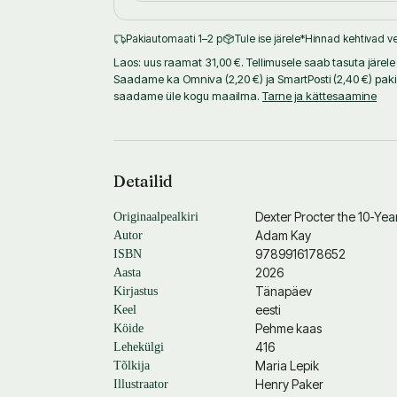
Pakiautomaati 1–2 p
Tule ise järele
*Hinnad kehtivad ve
Laos: uus raamat 31,00 €. Tellimusele saab tasuta järele t
Saadame ka Omniva (2,20 €) ja SmartPosti (2,40 €) pak
saadame üle kogu maailma.
Tarne ja kättesaamine
Detailid
Dexter Procter the 10-Yea
Originaalpealkiri
Adam Kay
Autor
9789916178652
ISBN
2026
Aasta
Tänapäev
Kirjastus
eesti
Keel
Pehme kaas
Köide
416
Lehekülgi
Maria Lepik
Tõlkija
Henry Paker
Illustraator