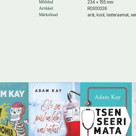
234 × 155 mm
Mõõdud
R0300326
Artikkel
arst, kool, lasteraamat, se
Märksõnad