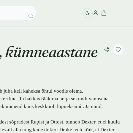
r, kümneaastane
ab juba kell kaheksa õhtul voodis olema.
on eriline. Ta hakkas rääkima nelja sekundi vanusena.
ksakümmend kuus keskkooli lõpueksamit. Ja nüüd,
st sõpradest Rupist ja Ottost, tunneb Dexter, et ei kuulu
ülevalt alla ning kade doktor Drake teeb kõik, et Dexter