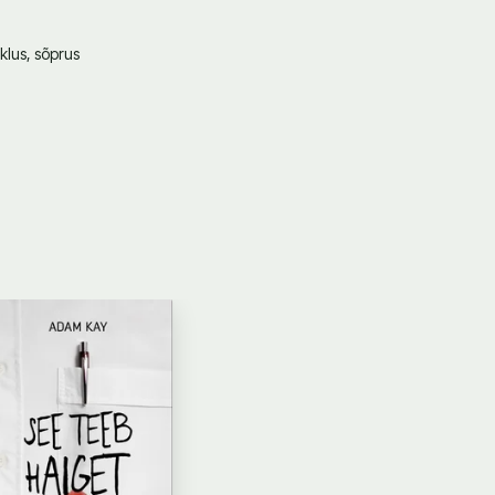
iklus, sõprus