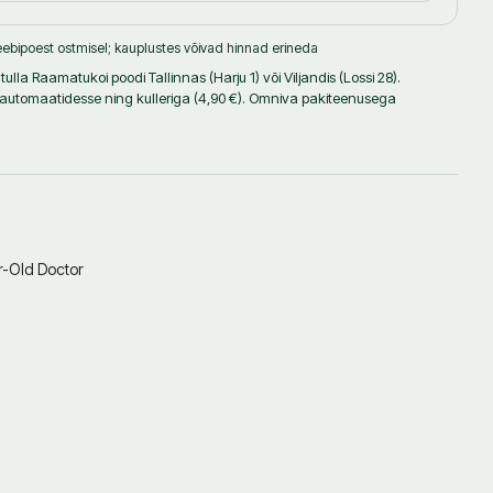
ebipoest ostmisel; kauplustes võivad hinnad erineda
ulla Raamatukoi poodi Tallinnas (Harju 1) või Viljandis (Lossi 28).
iautomaatidesse ning kulleriga (4,90 €). Omniva pakiteenusega
r-Old Doctor