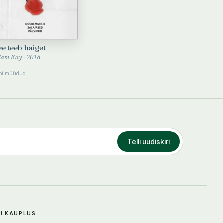
ee teeb haiget
am Kay · 2018
bi müüdud
Telli uudiskiri
DI KAUPLUS