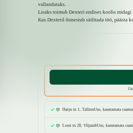
vallandataks.
Lisaks toimub Dexteri endises koolis midagi 
Kas Dexteril õnnestub säilitada töö, päästa 
SAADAVUS
Uu
Harju tn 1, Tallinn
Uus, kasutamata raama
Lossi tn 28, Viljandi
Uus, kasutamata raam