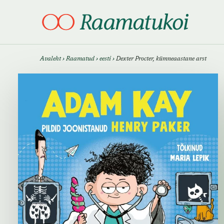
Otsi täpsemalt
Otsi täpsemalt
Avaleht
›
Raamatud
›
eesti
›
Dexter Procter, kümneaastane arst