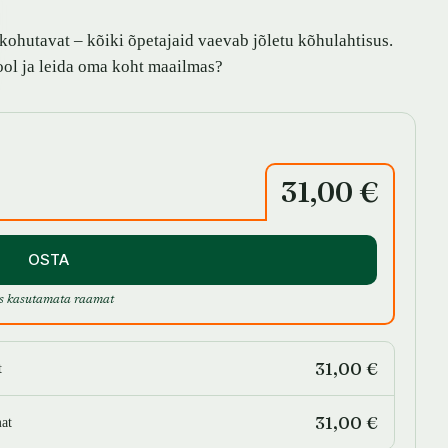
kohutavat – kõiki õpetajaid vaevab jõletu kõhulahtisus.
kool ja leida oma koht maailmas?
31,00 €
OSTA
s kasutamata raamat
31,00 €
t
31,00 €
at