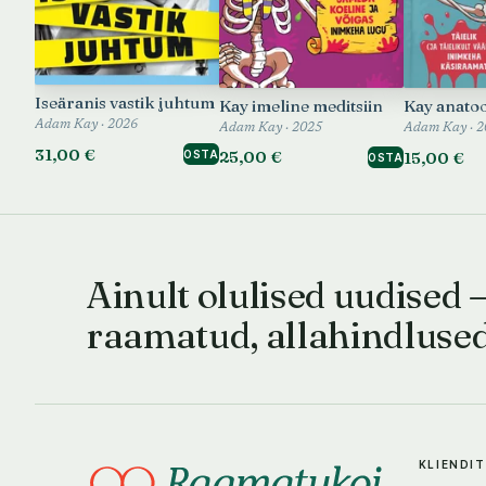
Iseäranis vastik juhtum
Kay imeline meditsiin
Kay anato
Adam Kay · 2026
Adam Kay · 2025
Adam Kay · 2
31,00 €
25,00 €
15,00 €
OSTA
OSTA
Ainult olulised uudised 
raamatud, allahindluse
KLIENDI