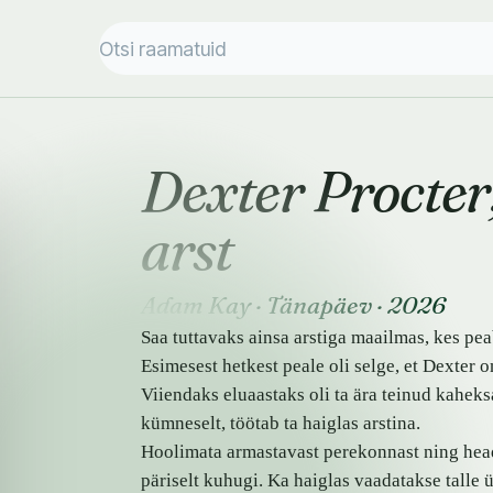
Dexter Procte
arst
Adam Kay
·
Tänapäev
·
2026
Saa tuttavaks ainsa arstiga maailmas, kes pe
Esimesest hetkest peale oli selge, et Dexter 
Viiendaks eluaastaks oli ta ära teinud kahe
kümneselt, töötab ta haiglas arstina.
Hoolimata armastavast perekonnast ning heade
päriselt kuhugi. Ka haiglas vaadatakse talle 